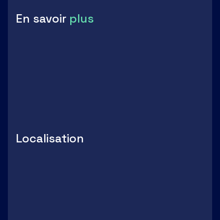
Parking
En savoir
plus
Découvrir le territoire
PDF
-
664.38 Ko
Voir
Localisation