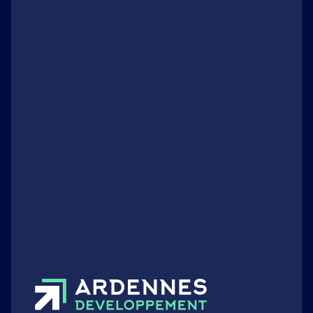
Savoir-faire
Fonderie et Forge : une mise en
images à découvrir !
Publié le 26 octobre 2021