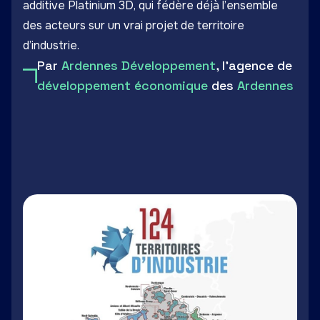
additive
Platinium 3D
, qui fédère déjà l’ensemble
des acteurs sur un vrai projet de territoire
d’industrie.
Par
Ardennes Développement
, l'agence de
développement économique
des
Ardennes
LinkedIn
Facebook
Twitter
Email