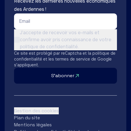
Recevez les dernières nouvelles économiques
des Ardennes !
Email *
Conditions d'utilisation *
J’accepte de recevoir vos e-mails et
confirme avoir pris connaissance de votre
Non cochée
politique de confidentialité.
Ce site est protégé par reCaptcha et la
politique de
confidentialité
et les
termes de service
de Google
s'appliquent.
S'abonner
Gestion des cookies
Plan du site
Mentions légales