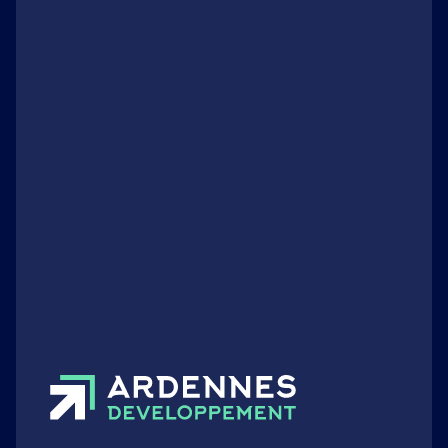
Organismes
Management de Transition : la
Champagne-Ardenne se dote de sa
première « force de frappe »
opérationnelle
Publié le 03 mars 2026