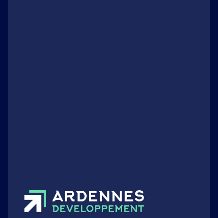
Tourisme
Les Ardennes : une destination
touristique confirmée
Publié le 09 juillet 2024