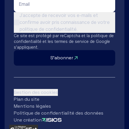
Conditions d'utilisation *
J’accepte de recevoir vos e-mails et
confirme avoir pris connaissance de votre
Non cochée
politique de confidentialité.
Ce site est protégé par reCaptcha et la
politique de
confidentialité
et les
termes de service
de Google
s'appliquent.
S'abonner
Gestion des cookies
Plan du site
Mentions légales
Politique de confidentialité des données
Une création
Partenaires
Région Grand Est
Ard