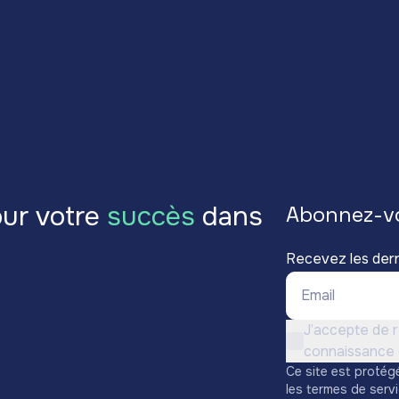
ur votre
succès
dans
Abonnez-v
Recevez les der
Email *
Conditions d'utili
J’accepte de r
Non cochée
connaissance d
Ce site est protég
les
termes de serv