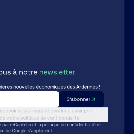
ous à notre
newsletter
nières nouvelles économiques des Ardennes !
S'abonner
sation *
ecevoir vos e-mails et confirme avoir pris
e votre politique de confidentialité.
é par reCaptcha et la
politique de confidentialité
et
ice
de Google s'appliquent.