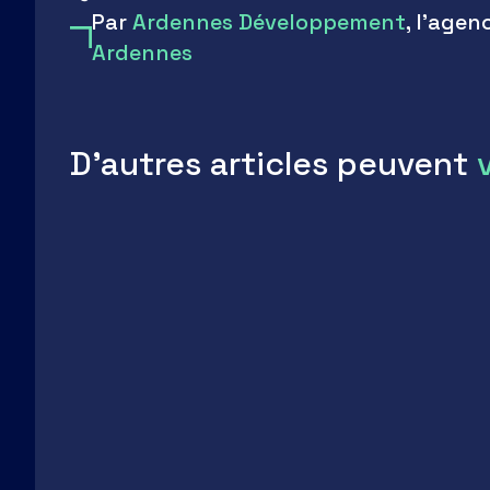
Par
Ardennes Développement
, l'age
Ardennes
D'autres articles peuvent
LinkedIn
Facebook
Twitter
Email