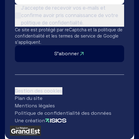
Conditions d'utilisation *
J’accepte de recevoir vos e-mails et
confirme avoir pris connaissance de votre
Non cochée
politique de confidentialité.
Ce site est protégé par reCaptcha et la
politique de
confidentialité
et les
termes de service
de Google
s'appliquent.
S'abonner
Gestion des cookies
Plan du site
Mentions légales
Politique de confidentialité des données
Une création
Partenaires
Région Grand Est
Ard