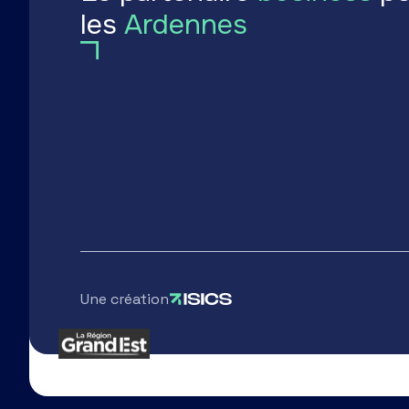
les
Ardennes
Une création
Partenaires
Région Grand Est