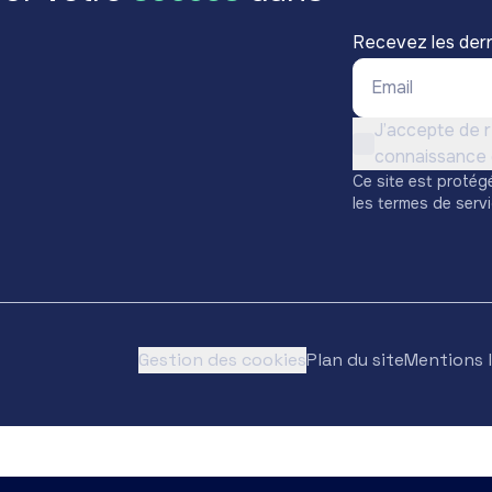
Recevez les der
Email *
Conditions d'utili
J’accepte de r
Non cochée
connaissance d
Ce site est protég
les
termes de serv
Gestion des cookies
Plan du site
Mentions 