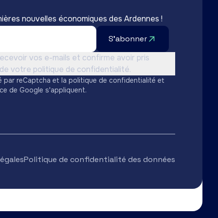
nières nouvelles économiques des Ardennes !
S'abonner
sation *
ecevoir vos e-mails et confirme avoir pris
e votre politique de confidentialité.
é par reCaptcha et la
politique de confidentialité
et
ice
de Google s'appliquent.
légales
Politique de confidentialité des données
Ardenne