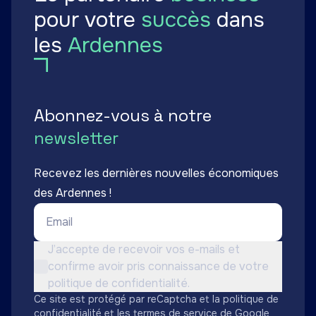
pour votre
succès
dans
les
Ardennes
Abonnez-vous à notre
newsletter
Recevez les dernières nouvelles économiques
des Ardennes !
Email *
Conditions d'utilisation *
J’accepte de recevoir vos e-mails et
confirme avoir pris connaissance de votre
Non cochée
politique de confidentialité.
Ce site est protégé par reCaptcha et la
politique de
confidentialité
et les
termes de service
de Google