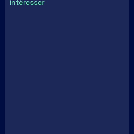
intéresser
Tourisme
Cet été, faites une pause dans les