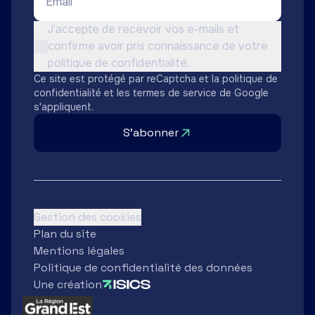
Conditions d'utilisation *
J’accepte de recevoir vos e-mails et
confirme avoir pris connaissance de votre
Non cochée
politique de confidentialité.
Ce site est protégé par reCaptcha et la
politique de
confidentialité
et les
termes de service
de Google
s'appliquent.
S'abonner
Gestion des cookies
Plan du site
Mentions légales
Politique de confidentialité des données
Une création
Partenaires
Région Grand Est
Ard