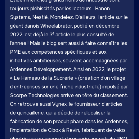
toujours plébiscités par les lecteurs :
Hanon
Systems
,
Nestlé
,
Mondelez
. D’ailleurs, l’article sur le
géant danois
Wheelabrator
, publié en décembre
e
2022, est déjà le 3
article le plus consulté de
l’année ! Mais le blog sert aussi à faire connaître les
PME aux compétences spécifiques et aux
initiatives ambitieuses, souvent accompagnées par
Ardennes Développement. Ainsi en 2022, le projet
«
Le Hameau de la Sucrerie
» (création d’un village
d’entreprises sur une friche industrielle) impulsé par
Scorpe Technologies arrive en tête du classement.
On retrouve aussi
Vynex
, le fournisseur d’articles
de quincaillerie, qui a décidé de relocaliser la
fabrication de son produit phare dans les Ardennes,
l’implantation de
Cibox
à Revin, fabriquant de vélos
électriques ou encore la brosserie ancestrale
RBN
.